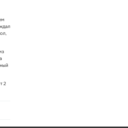
ем
 ждал
ол,
из
а
ьный
т 2