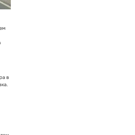
нем
в
ра в
ка.