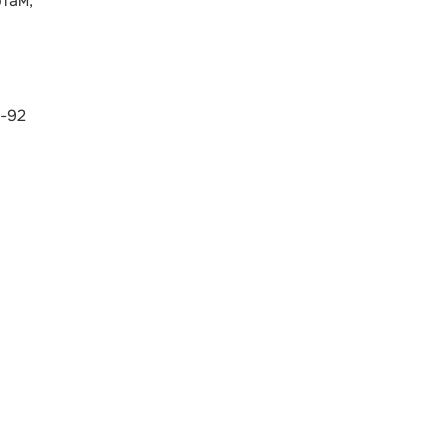
там,
И-92