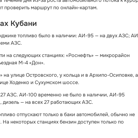
 течение дня из-за роста автомобильного потока к курор
ит проверить маршрут по онлайн-картам.
тах Кубани
нджике топливо было в наличии: АИ-95 — на двух АЗС; А
семи АЗС.
йти на следующих станциях: «Роснефть» — микрорайон
ездная М-4 «Дон».
 на улице Островского, у кольца и в Архипо-Осиповке, а
лице Ходенко и Сухумском шоссе.
27 АЗС. АИ-100 временно не было в наличии, АИ-95
2, дизель — на всех 27 работающих АЗС.
опливо отпускают только в баки автомобилей, обычно не
. На некоторых станциях бензин доступен только по