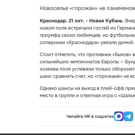
Новоселье «горожан» не ознаменов
Краснодар. 21 окт. - Новая Кубань
. Вч
новом поле встречали гостей из Герма
триумфа своих любимцев, но футбольная
соперники «Краснодара» увезли домой 3
Стоит отметить, что противник «быков» 
сильнейших чемпионатов Европы — Бунде
хозяева поля успевали только оборонят
шанс сравнять счет, но «горожане» не 
Однако шансы на выход в плей-офф пре
место в группе и ответная игра с «Шал
Читайте НК в соцсетях