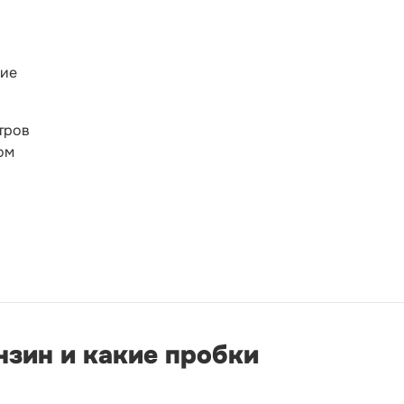
ние
тров
ом
ензин и какие пробки