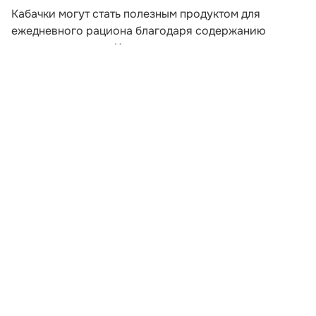
Кабачки могут стать полезным продуктом для
ежедневного рациона благодаря содержанию
пищевых волокон. Клетчатка поддерживает
нормальную работу кишечника, помогает дольше
сохранять чувство сытости и служит питательной
средой для полезной микрофлоры. Об этом
рассказала врач-эндокринолог Лада Федина в
комментарии «Газете.Ru».
По словам специалиста, кабачки подходят людям,
которые следят за весом. В 100 граммах овоща
содержится примерно 20–25 килокалорий, поэтому
его можно использовать в составе лёгких и
разнообразных блюд. Кроме клетчатки, в кабачках
есть витамин C, калий, витамины группы B и
антиоксиданты.
Развернуть статью