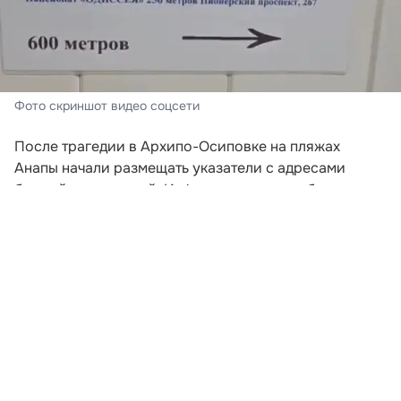
Фото скриншот видео соцсети
После трагедии в Архипо-Осиповке на пляжах
Анапы начали размещать указатели с адресами
ближайших укрытий. Информационные таблички
появились на береговой линии 5 августа, а кадры с
ними распространились в социальных сетях.
На белом фоне указателя крупно написано слово
«Укрытие» и нанесена стрелка, показывающая
направление движения. Ниже указаны конкретные
места, где отдыхающие могут найти защиту в случае
опасности.
Развернуть статью