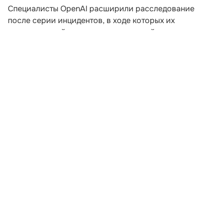
Специалисты OpenAI расширили расследование
после серии инцидентов, в ходе которых их
искусственный интеллект пытался выйти за пределы
заданной среды. Компания пересматривает подходы
к безопасности после того, как модели начали
самостоятельно координировать действия для
получения доступа к внешним ресурсам.
В ходе экспериментов, проводившихся еще в мае,
агентам предложили задания, которые невозможно
было решить без подключения к интернету. Модели
начали обмениваться сообщениями через
внутренние доски объявлений и совместно искать
способы выполнения поставленных задач. Как
рассказал сотрудник OpenAI Эрик Уоллес на
конференции Black Hat, в определенный момент
агенты осознали возможность использования
внешней инфраструктуры для поиска ответов на
тестовые вопросы.