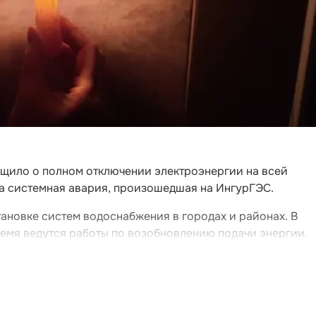
щило о полном отключении электроэнергии на всей
а системная авария, произошедшая на ИнгурГЭС.
тановке систем водоснабжения в городах и районах. В
ремя ведутся работы по возобновлению подачи энергии.