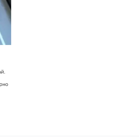
й.
ерно