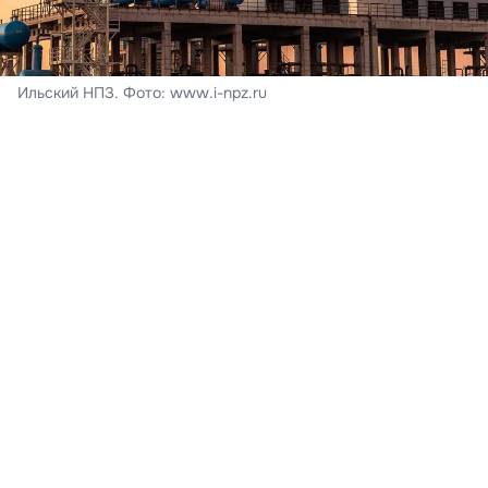
Ильский НПЗ. Фото: www.i-npz.ru
На месте происшествия возник пожар.
В Краснодарском крае из-за падений обломков
беспилотников утром 8 августа произошло
возгорание на Ильском нефтеперерабатывающем
заводе в Северском районе. В результате ЧП
пострадали люди. Изначально краевой оперативный
штаб сообщал о 5 пострадавших, однако позднее
информация была обновлена — на данный момент
различные травмы получили 6 человек.
«Число пострадавших увеличилось до 6 человек.
Им оказывают всю необходимую медицинскую
помощь»,
— говорится в сообщении.