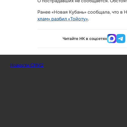
О пострадавших не сообщается. Обстоят
Ранее «Новая Кубань» сообщала, что в
хлам» разбил «Тойоту»
.
Читайте НК в соцсетях
Новости СМИ2