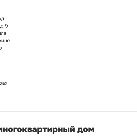
ад
о 9-
пла,
вине
о
рах
 многоквартирный дом