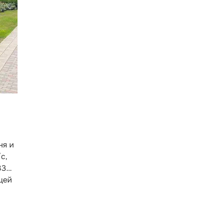
ня и
с,
33…
щей