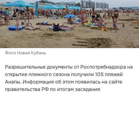
Фото Новая Кубань
Разрешительные документы от Роспотребнадзора на
открытие пляжного сезона получили 105 пляжей
Анапы. Информация об этом появилась на сайте
правительства РФ по итогам заседания
правкомиссии, занимающейся ликвидацией
последствий чрезвычайной ситуации в Керченском
проливе.
В ведомстве отметили, что на территориях,
пострадавших из-за ЧС, полностью завершены
работы по отсыпке. Еще четыре пляжа в настоящее