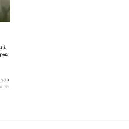
ий.
трых
ести
блей.