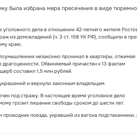
ку была избрана мера пресечения в виде тюремно
 уголовного дела в отношении 42-летнего жителя Росто
аж из домовладений (ч. 3 ст. 158 УК РФ), сообщили в пре
ому краю.
лоумышленник незаконно проникал в квартиры, отжимая
е драгоценности. Обвиняемый причастен к 13 фактам
ерб составил 1,5 млн рублей.
украшений и вернули законным владельцам.
чен под стражу. В настоящее время уголовное дело
мому грозит лишение свободы сроком до шести лет.
чи проводник поезда, укравший из вагона подстаканники,