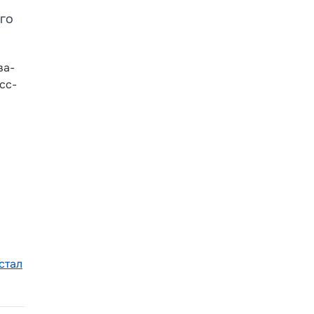
го
ва-
сс-
стал