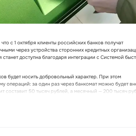
что с 1 октября клиенты российских банков получат
ичными через устройства сторонних кредитных организац
ия станет доступна благодаря интеграции с Системой быс
ов будет носить добровольный характер. При этом
му операций: за один раз через банкомат можно будет вн
ит составит 50 тысяч рублей, а месячный — 200 тысяч ру