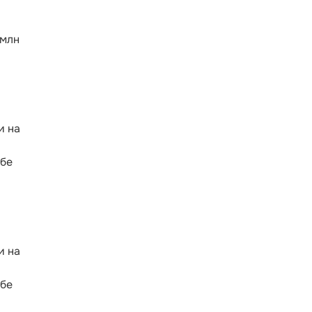
 млн
и на
жбе
и на
жбе