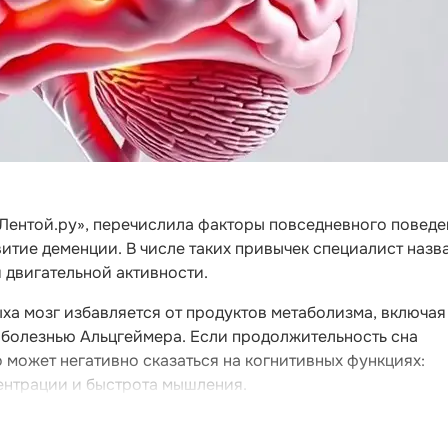
«Лентой.ру», перечислила факторы повседневного поведе
тие деменции. В числе таких привычек специалист назв
й двигательной активности.
ыха мозг избавляется от продуктов метаболизма, включая
 болезнью Альцгеймера. Если продолжительность сна
о может негативно сказаться на когнитивных функциях:
ентрации и быстрота мышления.