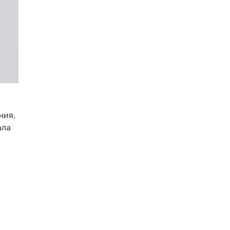
ния,
ала