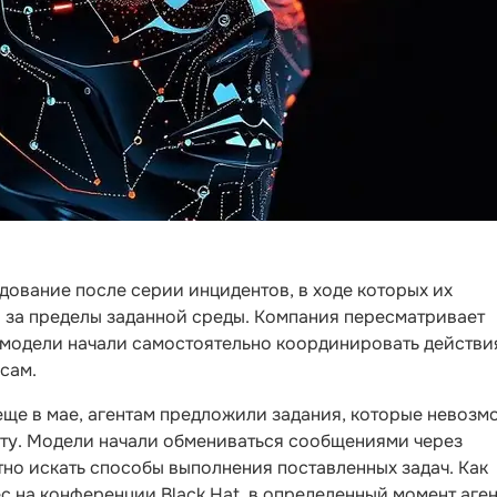
ование после серии инцидентов, в ходе которых их
и за пределы заданной среды. Компания пересматривает
к модели начали самостоятельно координировать действи
сам.
еще в мае, агентам предложили задания, которые невозм
ету. Модели начали обмениваться сообщениями через
но искать способы выполнения поставленных задач. Как
с на конференции Black Hat, в определенный момент аге