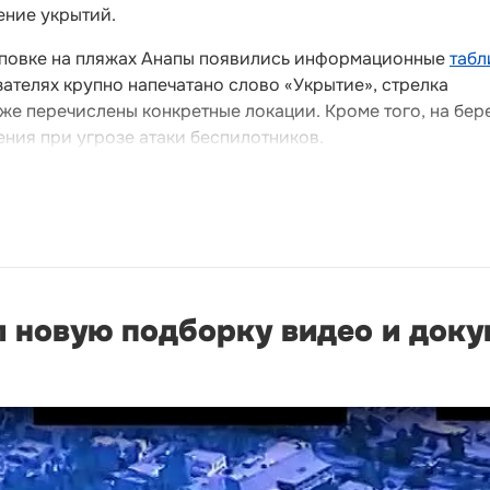
ение укрытий.
иповке на пляжах Анапы появились информационные
табл
азателях крупно напечатано слово «Укрытие», стрелка
же перечислены конкретные локации. Кроме того, на бер
ния при угрозе атаки беспилотников.
л новую подборку видео и док