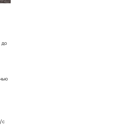
 до
очью
/с