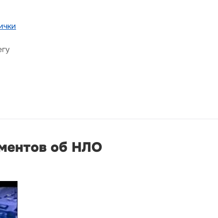
ички
егу
ументов об НЛО