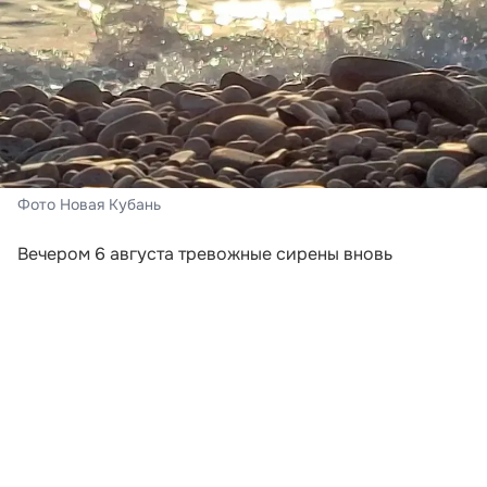
Фото Новая Кубань
Вечером 6 августа тревожные сирены вновь
включили в Новороссийске и Геленджике. Сигналы
прозвучали после того, как региональное
управление МЧС объявило беспилотную опасность в
нескольких муниципалитетах Краснодарского края.
В Геленджике сирена сработала в 18:41, а в
Новороссийске — в 18:48. Одновременно угроза
атаки беспилотников действовала в Анапе, Сочи,
Горячем Ключе, Туапсинском округе, а также в