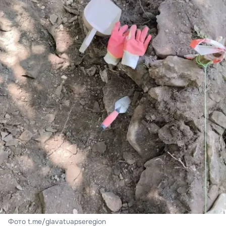
Фото t.me/glavatuapseregion