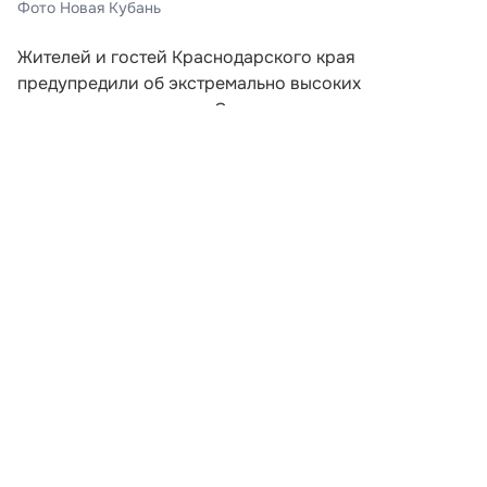
Фото Новая Кубань
Жителей и гостей Краснодарского края
предупредили об экстремально высоких
температурах воздуха. Соответствующее штормовое
предупреждение распространило региональное
управление по гидрометеорологии и мониторингу
окружающей среды.
Согласно уточненным данным синоптиков, днем и
вечером 7 августа 2026 года столбики термометров
в большинстве районов края могут подняться до
отметки +39 градусов. При этом на Черноморском
побережье, за исключением Сочи и федеральной
территории Сириус, ожидается жара до +37
градусов.
Развернуть статью