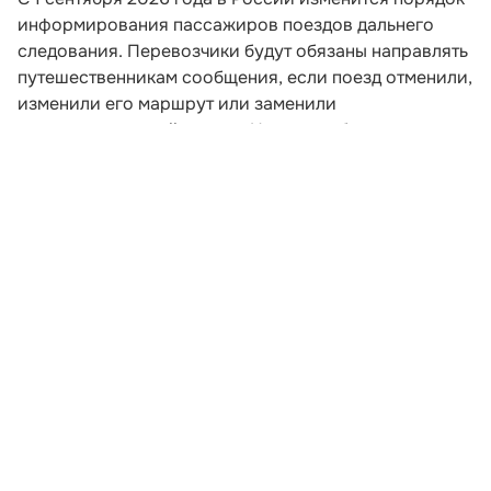
информирования пассажиров поездов дальнего
следования. Перевозчики будут обязаны направлять
путешественникам сообщения, если поезд отменили,
изменили его маршрут или заменили
железнодорожный состав. Новые требования
закреплены приказом Минтранса России,
опубликованным на официальном портале правовой
информации.
Уведомление должны отправить на номер
мобильного телефона или адрес электронной почты,
которые пассажир указал при оформлении билета.
Это означает, что при покупке проездного документа
путешественнику важно внимательно проверить
контактные данные. Ошибка в номере или адресе
может привести к тому, что сообщение об
изменениях не дойдёт до получателя.
Развернуть статью