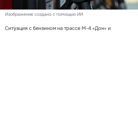
Изображение создано с помощью ИИ
Ситуация с бензином на трассе М-4 «Дон» и
курортах Краснодарского края в августе заметно
отличается от обстановки, которая складывалась в
июле. Массовая паника среди автомобилистов
прошла. Водители уже не сообщают о сотнях машин
у каждой работающей АЗС, а на многих заправках
топливо можно найти без многочасового ожидания.
Однако назвать рынок полностью стабильным пока
нельзя.
В июле автотуристы рассказывали о пустых
колонках, закрывавшихся через несколько часов
после открытия станциях и длинных очередях. В
Анапе в начале месяца у некоторых АЗС
одновременно стояли 60–80 автомобилей. К третьей
декаде июля заторы сократились примерно до 15–20