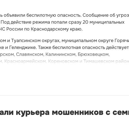
нь объявили беспилотную опасность. Сообщение об угро
а. Под действие режима попали сразу 20 муниципальных
ЧС России по Краснодарскому краю.
ом и Туапсинском округах, муниципальном округе Горяч
е и Геленджике. Также беспилотная опасность действует
рском, Славянском, Калининском, Брюховецком,
м, Красноармейском, Кореновском и Тимашевском район
али курьера мошенников с се