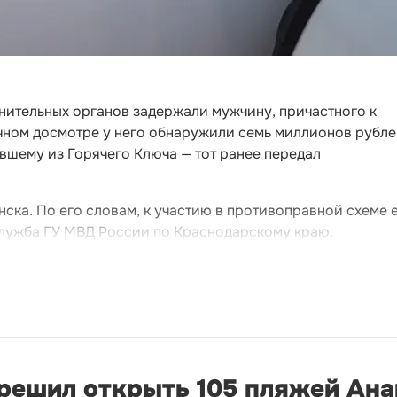
нительных органов задержали мужчину, причастного к
чном досмотре у него обнаружили семь миллионов рубле
вшему из Горячего Ключа — тот ранее передал
ка. По его словам, к участию в противоправной схеме 
лужба ГУ МВД России по Краснодарскому краю.
решил открыть 105 пляжей Ан