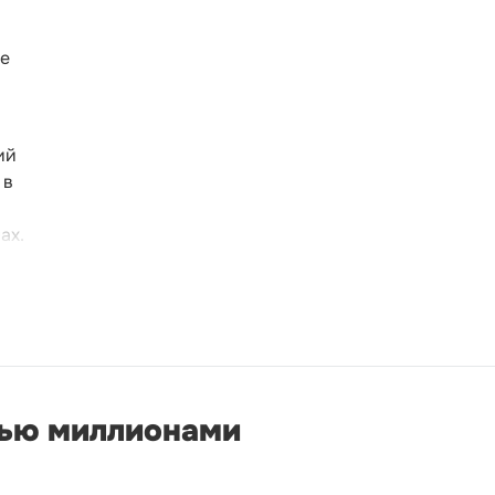
зе
ий
 в
ах.
мью миллионами