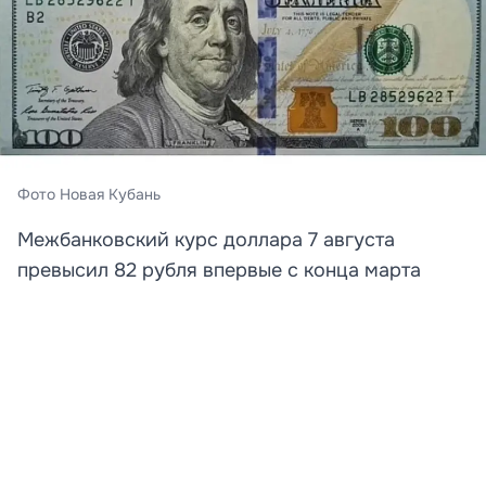
Фото Новая Кубань
Межбанковский курс доллара 7 августа
превысил 82 рубля впервые с конца марта
Курс доллара заметно вырос на торгах 7 августа.
Котировки американской валюты на межбанковском
рынке поднялись выше отметки в 82 рубля впервые с
конца марта. Об этом свидетельствуют данные
«Финам».
Похожую динамику показал расчётный курс,