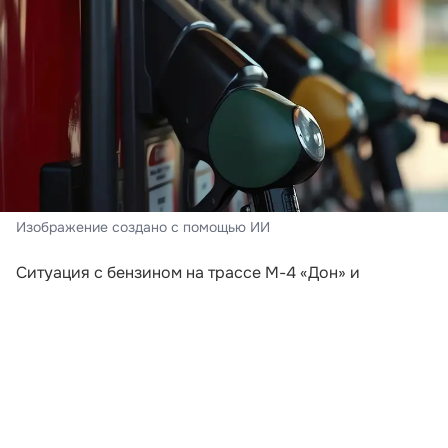
Изображение создано с помощью ИИ
Ситуация с бензином на трассе М-4 «Дон» и
курортах Краснодарского края в августе заметно
отличается от обстановки, которая складывалась в
июле. Массовая паника среди автомобилистов
прошла. Водители уже не сообщают о сотнях машин
у каждой работающей АЗС, а на многих заправках
топливо можно найти без многочасового ожидания.
Однако назвать рынок полностью стабильным пока