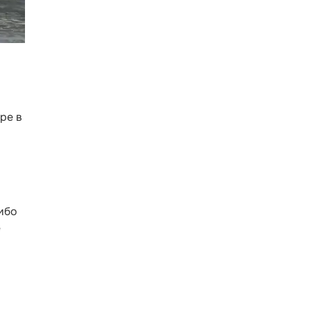
ре в
ибо
е