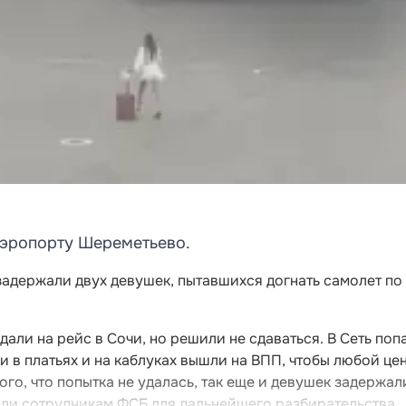
аэропорту Шереметьево.
адержали двух девушек, пытавшихся догнать самолет по
али на рейс в Сочи, но решили не сдаваться. В Сеть поп
и в платьях и на каблуках вышли на ВПП, чтобы любой це
того, что попытка не удалась, так еще и девушек задержал
ли сотрудникам ФСБ для дальнейшего разбирательства.