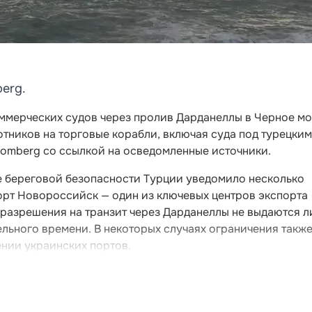
erg.
оммерческих судов через пролив Дарданеллы в Черное мо
тников на торговые корабли, включая суда под турецким
oomberg со ссылкой на осведомленные источники.
е береговой безопасности Турции уведомило несколько
орт Новороссийск — один из ключевых центров экспорта
я разрешения на транзит через Дарданеллы не выдаются л
льного времени. В некоторых случаях ограничения такж
ении украинских портов.