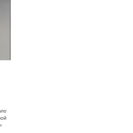
ало
ной
и