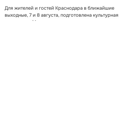
Для жителей и гостей Краснодара в ближайшие
выходные, 7 и 8 августа, подготовлена культурная
программа. Мероприятия развернутся сразу в двух
локациях: в Прикубанском округе состоится
кинопоказ, а в центре города — экологический
фестиваль.
Пятничным вечером, в 19:30, на улице им. Карякина,
18 начнется демонстрация спортивной
биографической драмы «Диодорова. Против
течения» (12+, 2024). Фильм, созданный в России,
рассказывает о судьбе паралимпийской чемпионки
по плаванию Анастасии Диодоровой и ее пути к
спортивным достижениям. Просмотр организован
под открытым небом.
Развернуть статью