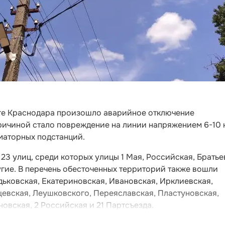
ге Краснодара произошло аварийное отключение
ричиной стало повреждение на линии напряжением 6-10 
маторных подстанций.
23 улиц, среди которых улицы 1 Мая, Российская, Братье
гие. В перечень обесточенных территорий также вошли
ьковская, Екатериновская, Ивановская, Ирклиевская,
щевская, Леушковского, Переяславская, Пластуновская,
овская, 2 Российская и 21 Партсъезда.