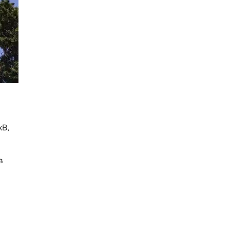
кВ,
в