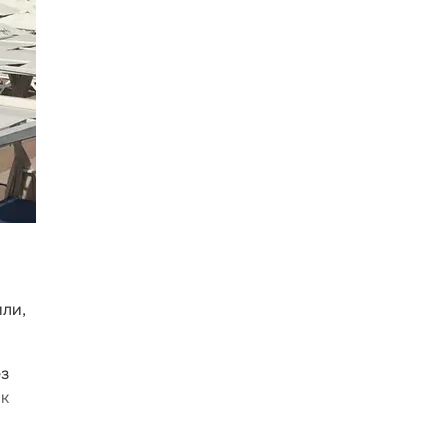
ли,
ез
 к