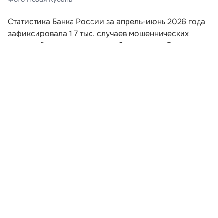
Статистика Банка России за апрель-июнь 2026 года
зафиксировала 1,7 тыс. случаев мошеннических
операций с использованием банкоматов. Этот
показатель превышает суммарное количество
подобных инцидентов за весь предыдущий год.
Схема хищений предполагает внесение гражданами
наличных на счета злоумышленников без открытия
банковских счетов. Манипуляции происходят под
психологическим воздействием мошенников.
Квартальная динамика демонстрирует рост в 2,2
раза относительно января-марта, а в годовом
выражении число случаев увеличилось более чем в
76 раз.
Развернуть статью