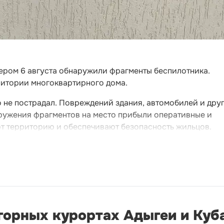
ером 6 августа обнаружили фрагменты беспилотника.
ритории многоквартирного дома.
 не пострадал. Повреждений здания, автомобилей и дру
аружения фрагментов на место прибыли оперативные и
т территорию и обеспечивают безопасность жильцов.
 горных курортах Адыгеи и Куб