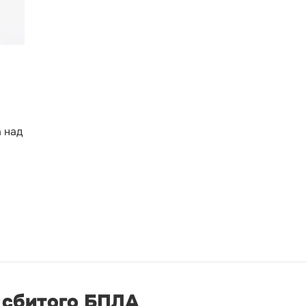
3
 над
 сбитого БПЛА