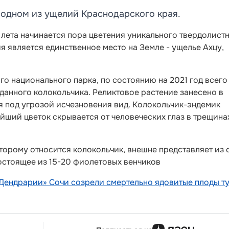
 одном из ущелий Краснодарского края.
лета начинается пора цветения уникального твердолист
я является единственное место на Земле - ущелье Ахцу,
о национального парка, по состоянию на 2021 год всего
данного колокольчика. Реликтовое растение занесено в
я под угрозой исчезновения вид. Колокольчик-эндемик
йший цветок скрывается от человеческих глаз в трещина
оторому относится колокольчик, внешне представляет из 
остоящее из 15-20 фиолетовых венчиков
«Дендрарии» Сочи созрели смертельно ядовитые плоды т