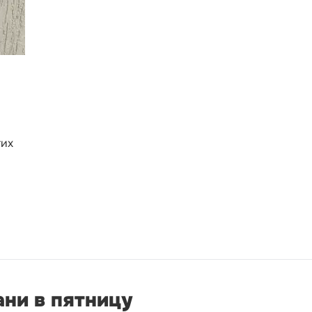
гих
ани в пятницу