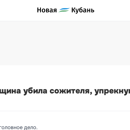
щина убила сожителя, упрекнув
головное дело.