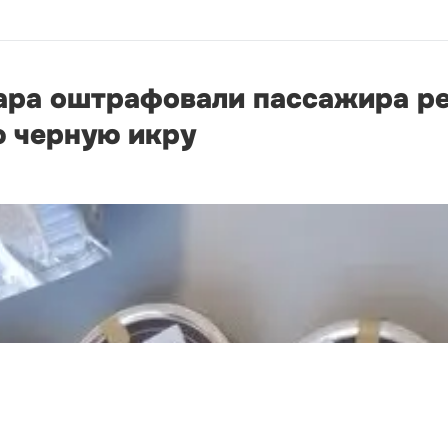
ара оштрафовали пассажира ре
 черную икру