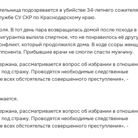
ельница подозревается в убийстве 34-летнего сожителя 
службе СУ СКР по Краснодарскому краю.
я. В тот день пара возвращалась домой после похода в
игурантка выпила спиртное, что не понравилось её другу
онфликт, который продолжился дома. В ходе ссоры жен
ппонента. Прибывшие врачи не смогли спасти мужчину.
ержана, рассматривается вопрос об избрании в отноше
я под стражу. Проводятся необходимые следственные
е всех обстоятельств совершенного преступления», -
жается.
ержана, рассматривается вопрос об избрании в отноше
я под стражу. Проводятся необходимые следственные
е всех обстоятельств совершенного преступления», -