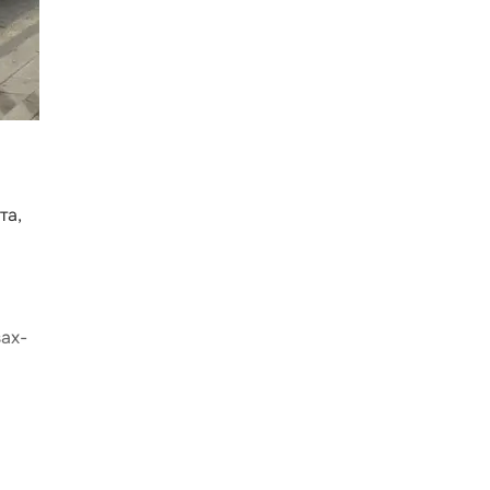
та,
зах-