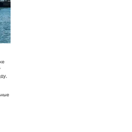
ке
у
ду,
ьные