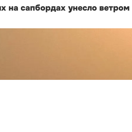
х на сапбордах унесло ветром