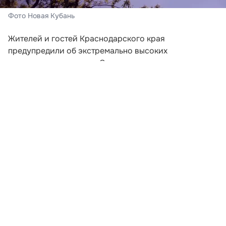
Фото Новая Кубань
Жителей и гостей Краснодарского края
предупредили об экстремально высоких
температурах воздуха. Соответствующее штормовое
предупреждение распространило региональное
управление по гидрометеорологии и мониторингу
окружающей среды.
Согласно уточненным данным синоптиков, днем и
вечером 7 августа 2026 года столбики термометров
в большинстве районов края могут подняться до
отметки +39 градусов. При этом на Черноморском
побережье, за исключением Сочи и федеральной
территории Сириус, ожидается жара до +37
градусов.
Развернуть статью