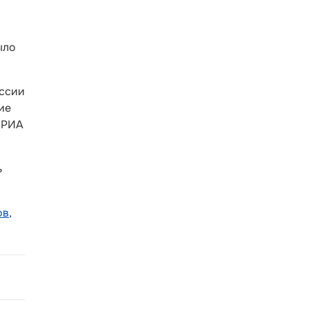
ыло
оссии
ие
 «РИА
ь
ов
,