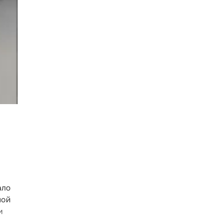
ало
ной
и