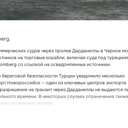
erg.
оммерческих судов через пролив Дарданеллы в Черное мо
тников на торговые корабли, включая суда под турецким
oomberg со ссылкой на осведомленные источники.
е береговой безопасности Турции уведомило несколько
орт Новороссийск — один из ключевых центров экспорта
я разрешения на транзит через Дарданеллы не выдаются л
льного времени. В некоторых случаях ограничения такж
ении украинских портов.