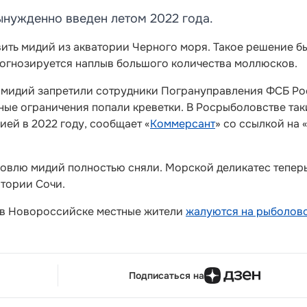
ынужденно введен летом 2022 года.
вить мидий из акватории Черного моря. Такое решение б
 прогнозируется наплыв большого количества моллюсков.
ю мидий запретили сотрудники Погрануправления ФСБ Р
ные ограничения попали креветки. В Росрыболовстве так
ей в 2022 году, сообщает «
Коммерсант
» со ссылкой на
ловлю мидий полностью сняли. Морской деликатес тепер
итории Сочи.
о в Новороссийске местные жители
жалуются на рыболов
Подписаться на