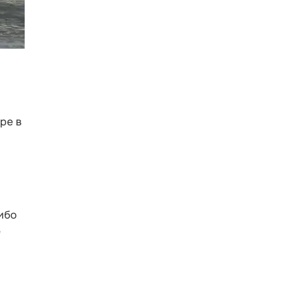
ре в
ибо
е