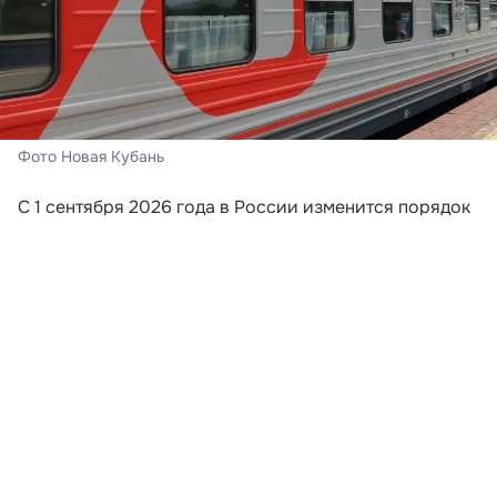
Фото Новая Кубань
С 1 сентября 2026 года в России изменится порядок
информирования пассажиров поездов дальнего
следования. Перевозчики будут обязаны направлять
путешественникам сообщения, если поезд отменили,
изменили его маршрут или заменили
железнодорожный состав. Новые требования
закреплены приказом Минтранса России,
опубликованным на официальном портале правовой
информации.
Уведомление должны отправить на номер
мобильного телефона или адрес электронной почты,