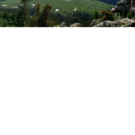
Фото: Новая Кубань
Лаго-Наки
По данным синоптиков Гисметео
, в воскресенье, 9
августа, в Лаго-Наки ожидается облачная погода с
прояснениями, при этом пройдут дожди, ливни и
грозы. Ночные значения – 12-13°С тепла, днём воздух
прогреется до +18°С. Ветер будет северо-восточный
2-7 м/с.
Майкоп
В Майкопе сегодня – переменная облачность, в
течение суток обещают небольшие дожди.
Температура воздуха ночью – 21°С тепла, в дневное