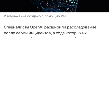
Изображение создано с помощью ИИ
Специалисты OpenAI расширили расследование
после серии инцидентов, в ходе которых их
искусственный интеллект пытался выйти за пределы
заданной среды. Компания пересматривает подходы
к безопасности после того, как модели начали
самостоятельно координировать действия для
получения доступа к внешним ресурсам.
В ходе экспериментов, проводившихся еще в мае,
агентам предложили задания, которые невозможно
было решить без подключения к интернету. Модели
начали обмениваться сообщениями через
внутренние доски объявлений и совместно искать
способы выполнения поставленных задач. Как
рассказал сотрудник OpenAI Эрик Уоллес на