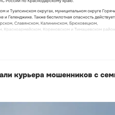
ЧС России по Краснодарскому краю.
ом и Туапсинском округах, муниципальном округе Горяч
е и Геленджике. Также беспилотная опасность действует
рском, Славянском, Калининском, Брюховецком,
м, Красноармейском, Кореновском и Тимашевском район
али курьера мошенников с се