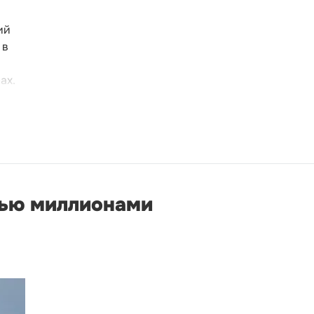
ий
 в
ах.
мью миллионами