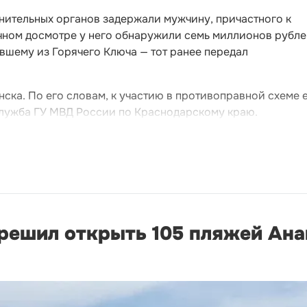
нительных органов задержали мужчину, причастного к
чном досмотре у него обнаружили семь миллионов рубле
вшему из Горячего Ключа — тот ранее передал
ка. По его словам, к участию в противоправной схеме 
лужба ГУ МВД России по Краснодарскому краю.
решил открыть 105 пляжей Ан