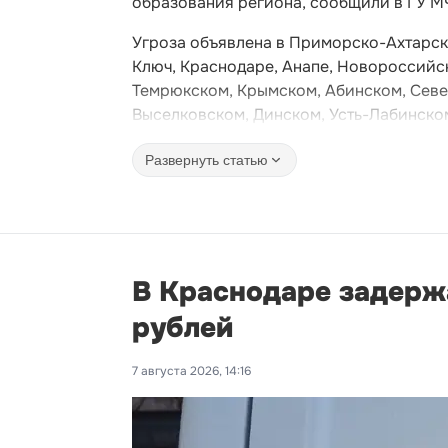
образования региона, сообщили в ГУ М
Угроза объявлена в Приморско-Ахтарск
Ключ, Краснодаре, Анапе, Новороссийск
Темрюкском, Крымском, Абинском, Севе
Выселковском, Динском, Усть-Лабинско
Развернуть статью
В Краснодаре задерж
рублей
7 августа 2026, 14:16