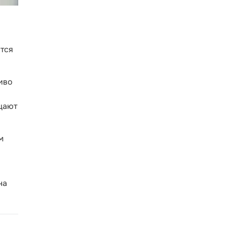
ится
иво
ещают
м
на