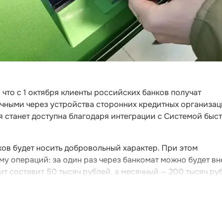
что с 1 октября клиенты российских банков получат
ичными через устройства сторонних кредитных организац
ия станет доступна благодаря интеграции с Системой быс
ов будет носить добровольный характер. При этом
му операций: за один раз через банкомат можно будет вн
ит составит 50 тысяч рублей, а месячный — 200 тысяч ру