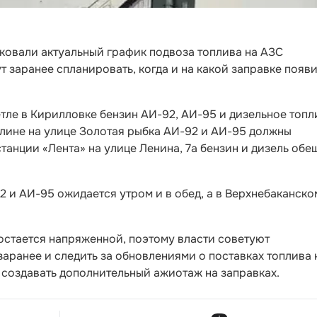
ковали актуальный график подвоза топлива на АЗС
 заранее спланировать, когда и на какой заправке появ
тле в Кирилловке бензин АИ-92, АИ-95 и дизельное топл
олине на улице Золотая рыбка АИ-92 и АИ-95 должны
 станции «Лента» на улице Ленина, 7а бензин и дизель об
 и АИ-95 ожидается утром и в обед, а в Верхнебаканско
остается напряженной, поэтому власти советуют
аранее и следить за обновлениями о поставках топлива 
е создавать дополнительный ажиотаж на заправках.