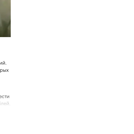
ий.
трых
ести
блей.