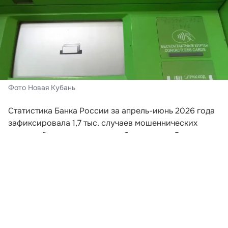
Фото Новая Кубань
Статистика Банка России за апрель-июнь 2026 года
зафиксировала 1,7 тыс. случаев мошеннических
операций с использованием банкоматов. Этот
показатель превышает суммарное количество
подобных инцидентов за весь предыдущий год.
Схема хищений предполагает внесение гражданами
наличных на счета злоумышленников без открытия
банковских счетов. Манипуляции происходят под
психологическим воздействием мошенников.