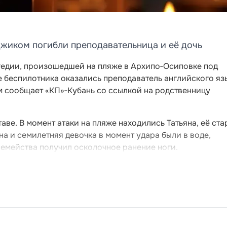
джиком погибли преподавательница и её дочь
гедии, произошедшей на пляже в Архипо‑Осиповке под
е беспилотника оказались преподаватель английского яз
том сообщает «КП»‑Кубань со ссылкой на родственницу
аве. В момент атаки на пляже находились Татьяна, её ст
на и семилетняя девочка в момент удара были в воде,
семейства получил осколочное ранение ноги.