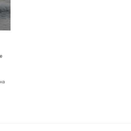
е
 на