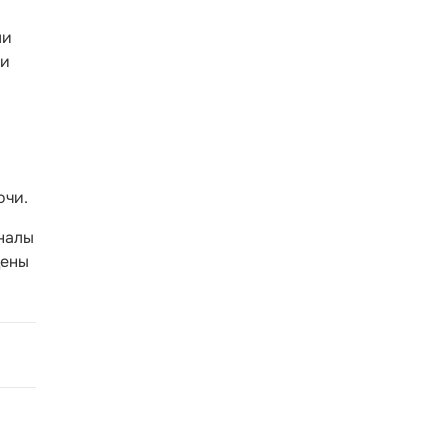
ли
 и
очи.
гналы
дены