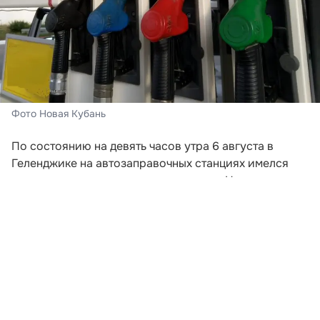
Фото Новая Кубань
По состоянию на девять часов утра 6 августа в
Геленджике на автозаправочных станциях имелся
запас всех основных видов горючего. На четырех
точках можно было приобрести АИ-95, на трех —
АИ-92, а дизельное топливо продавалось на восьми
АЗС.
Полный перечень работающих заправок
предоставила пресс-служба администрации города.
Так, бензин марки АИ-95 доступен на станциях
«Роснефть» на улице Туристической, а также на двух