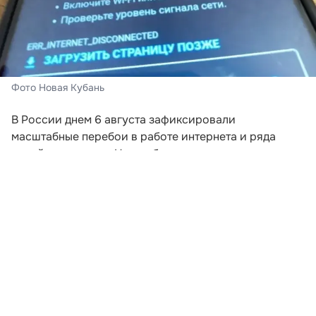
Фото Новая Кубань
В России днем 6 августа зафиксировали
масштабные перебои в работе интернета и ряда
онлайн-сервисов. На проблемы жалуются
пользователи из разных регионов, включая
Краснодарский край.
По данным сервисов мониторинга, первые массовые
сообщения о сбоях начали поступать примерно с
13:00 по московскому времени. У одних
пользователей сайты не открываются совсем, у
других страницы и приложения загружаются
медленно либо работают с перебоями.