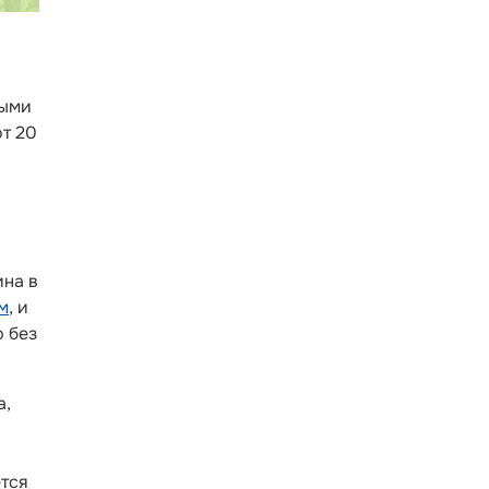
ными
от 20
ина в
м
, и
ю без
а,
ется