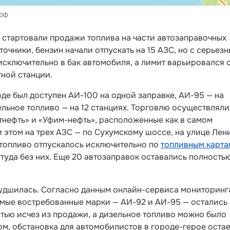
.рф
 стартовали продажи топлива на части автозаправочных
очники, бензин начали отпускать на 15 АЗС, но с серьез
сключительно в бак автомобиля, а лимит варьировался 
тной станции.
оде был доступен АИ-100 на одной заправке, АИ-95 — на
ельное топливо — на 12 станциях. Торговлю осуществляли
Татнефть» и «Уфим-нефть», расположенные как в самом
и этом на трех АЗС — по Сухумскому шоссе, на улице Лен
 топливо отпускалось исключительно по
топливным карта
туда без них. Еще 20 автозаправок оставались полность
худшилась. Согласно данным онлайн-сервиса мониторинг
амые востребованные марки — АИ-92 и АИ-95 — остались
стью исчез из продажи, а дизельное топливо можно было
ом, обстановка для автомобилистов в городе-герое оста