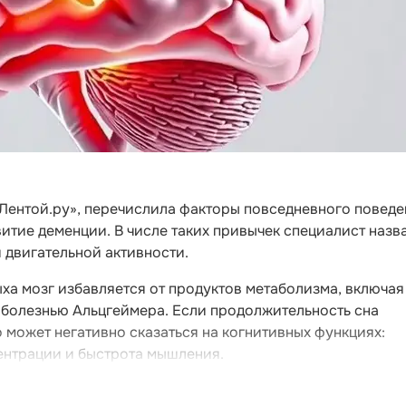
«Лентой.ру», перечислила факторы повседневного поведе
тие деменции. В числе таких привычек специалист назв
й двигательной активности.
ыха мозг избавляется от продуктов метаболизма, включая
 болезнью Альцгеймера. Если продолжительность сна
о может негативно сказаться на когнитивных функциях:
ентрации и быстрота мышления.