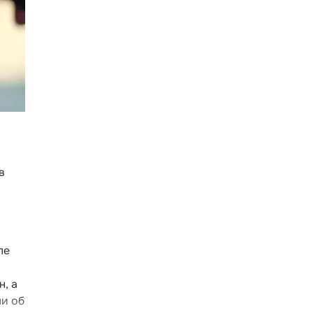
в
ле
, а
ли об