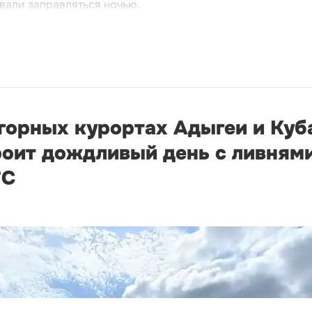
вали заправляться ночью.
 горных курортах Адыгеи и Куб
оит дождливый день с ливнями
°С