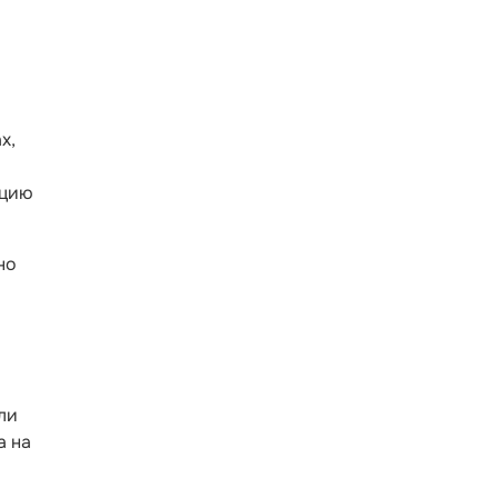
х,
ацию
но
ли
а на