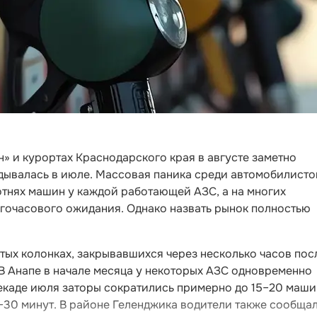
н» и курортах Краснодарского края в августе заметно
адывалась в июле. Массовая паника среди автомобилисто
отнях машин у каждой работающей АЗС, а на многих
огочасового ожидания. Однако назвать рынок полностью
тых колонках, закрывавшихся через несколько часов пос
 В Анапе в начале месяца у некоторых АЗС одновременно
екаде июля заторы сократились примерно до 15–20 машин
–30 минут. В районе Геленджика водители также сообща