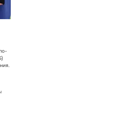
по-
Б)
ния.
ы