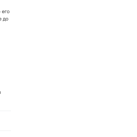
 его
е до
я