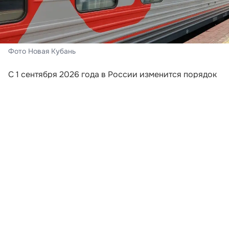
Фото Новая Кубань
С 1 сентября 2026 года в России изменится порядок
информирования пассажиров поездов дальнего
следования. Перевозчики будут обязаны направлять
путешественникам сообщения, если поезд отменили,
изменили его маршрут или заменили
железнодорожный состав. Новые требования
закреплены приказом Минтранса России,
опубликованным на официальном портале правовой
информации.
Уведомление должны отправить на номер
мобильного телефона или адрес электронной почты,
которые пассажир указал при оформлении билета.