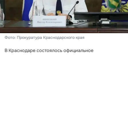
Фото: Прокуратура Краснодарского края
В Краснодаре состоялось официальное
представление нового руководителя краевой
прокуратуры. Заместитель Генерального прокурора
Российской Федерации Сергей Бажутов,
действовавший по поручению Александра Гуцана,
познакомил с Виктором Винецким коллектив
надзорного ведомства, а также представителей
региональных властей.
Виктор Винецкий
был назначен на должность Указом
Президента России от 27 июля 2026 года. На
церемонии присутствовали губернатор