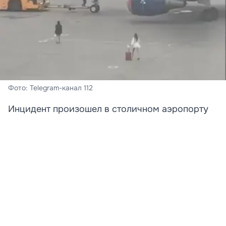
Фото: Telegram-канал 112
Инцидент произошел в столичном аэропорту
Шереметьево.
В московском аэропорту Шереметьево задержали
двух девушек, пытавшихся догнать самолет по
взлетно-посадочной полосе.
По предварительным данным, дамы опоздали на
рейс в Сочи, но решили не сдаваться. В Сеть попало
видео, на котором видно, как пассажирки в платьях и