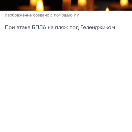
Изображение создано с помощью ИИ
При атаке БПЛА на пляж под Геленджиком
погибли преподавательница и её дочь
Стали известны новые подробности трагедии,
произошедшей на пляже в Архипо‑Осиповке под
Геленджиком. Среди погибших при атаке
беспилотника оказались преподаватель английского
языка Татьяна и её 12-летняя дочь Катя. Об этом
сообщает «КП»‑Кубань со ссылкой на родственницу
погибшей.
Семья приехала на курорт в полном составе. В
момент атаки на пляже находились Татьяна, её
старшая дочь, супруг и младший ребёнок. Мужчина и
семилетняя девочка в момент удара были в воде,