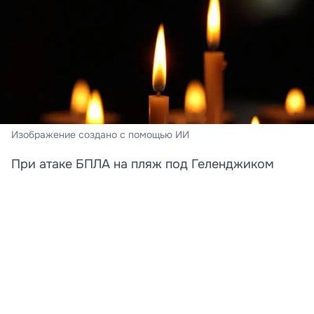
Изображение создано с помощью ИИ
При атаке БПЛА на пляж под Геленджиком
погибли преподавательница и её дочь
Стали известны новые подробности трагедии,
произошедшей на пляже в Архипо‑Осиповке под
Геленджиком. Среди погибших при атаке
беспилотника оказались преподаватель английского
языка Татьяна и её 12-летняя дочь Катя. Об этом
сообщает «КП»‑Кубань со ссылкой на родственницу