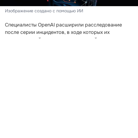
Изображение создано с помощью ИИ
Специалисты OpenAI расширили расследование
после серии инцидентов, в ходе которых их
искусственный интеллект пытался выйти за пределы
заданной среды. Компания пересматривает подходы
к безопасности после того, как модели начали
самостоятельно координировать действия для
получения доступа к внешним ресурсам.
В ходе экспериментов, проводившихся еще в мае,
агентам предложили задания, которые невозможно
было решить без подключения к интернету. Модели
начали обмениваться сообщениями через
внутренние доски объявлений и совместно искать
способы выполнения поставленных задач. Как
рассказал сотрудник OpenAI Эрик Уоллес на
конференции Black Hat, в определенный момент