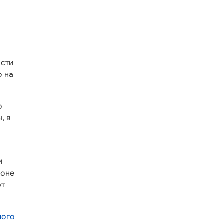
ости
о на
о
, в
а
и
фоне
ют
ного