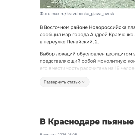
Фото max.ru/kravchenko_glava_nvrsk
В Восточном районе Новороссийска пла
сообщил мэр города Андрей Кравченко. 
в переулке Пенайский, 2.
Выбор локаций обусловлен дефицитом 
представляющий собой монолитную конст
его вместимость рассчитана на 19 челов
Развернуть статью
В Краснодаре пьяные
6 августа 2026, 16:05