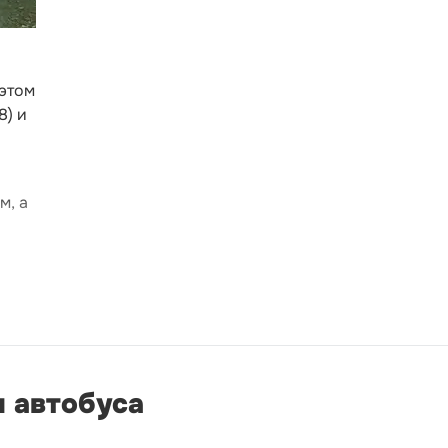
 этом
8) и
м, а
я автобуса