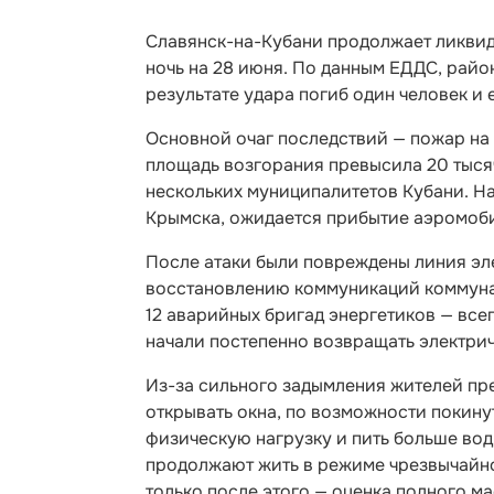
Славянск-на-Кубани продолжает ликвид
ночь на 28 июня. По данным ЕДДС, район
результате удара погиб один человек и
Основной очаг последствий — пожар на
площадь возгорания превысила 20 тысяч
нескольких муниципалитетов Кубани. Н
Крымска, ожидается прибытие аэромоби
После атаки были повреждены линия эле
восстановлению коммуникаций коммуна
12 аварийных бригад энергетиков — все
начали постепенно возвращать электри
Из-за сильного задымления жителей пр
открывать окна, по возможности покину
физическую нагрузку и пить больше во
продолжают жить в режиме чрезвычайной
только после этого — оценка полного м