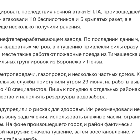
ировать последствия ночной атаки БПЛА, произошедшей
 атаковали 110 беспилотников и 5 крылатых ракет, а в
 еще несколько получили ранения.
 нефтеперерабатывающем заводе. По последним данным,
 квадратных метров, а к тушению привлекли силы сразу
а месте также работают пожарные поезда из Тимашевска 
льных группировок из Воронежа и Пензы.
ктропередачи, газопровод и несколько частных домов. К
льные службы приступили утром 29 июня, на работы вы
го 48 специалистов. Лишь к полудню в отдельных районах
чество и наполнять резервуары водозабора.
едупредили о рисках для здоровья. Им рекомендовали не
ть зону задымления, использовать влажные маски, огран
ды. На фоне произошедшего город и район фактически
 нагрузки: сначала тушение, затем восстановление, и
асштаба ущерба