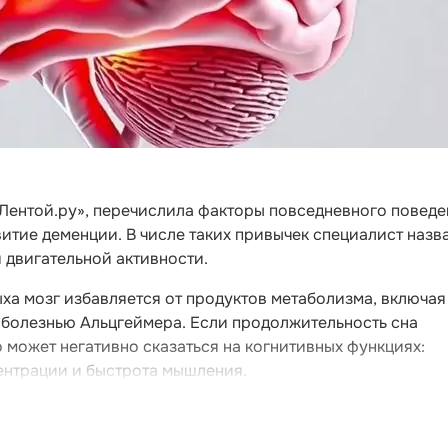
«Лентой.ру», перечислила факторы повседневного поведе
тие деменции. В числе таких привычек специалист назв
й двигательной активности.
ыха мозг избавляется от продуктов метаболизма, включая
 болезнью Альцгеймера. Если продолжительность сна
о может негативно сказаться на когнитивных функциях:
ентрации и быстрота мышления.