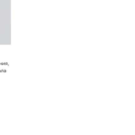
ния,
ала