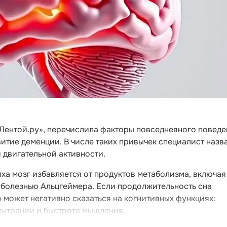
«Лентой.ру», перечислила факторы повседневного поведе
тие деменции. В числе таких привычек специалист назв
й двигательной активности.
ыха мозг избавляется от продуктов метаболизма, включая
 болезнью Альцгеймера. Если продолжительность сна
о может негативно сказаться на когнитивных функциях:
ентрации и быстрота мышления.