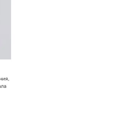
ния,
ала