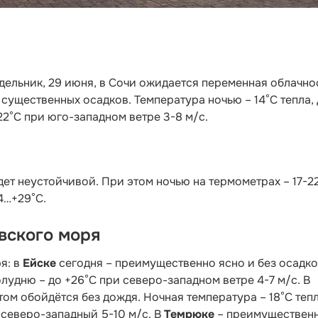
едельник, 29 июня, в Сочи ожидается переменная облачно
 существенных осадков. Температура ночью – 14°C тепла,
2°C при юго-западном ветре 3-8 м/с.
т неустойчивой. При этом ночью на термометрах – 17-2
4…+29°С.
вского моря
я: в
Ейске
сегодня – преимущественно ясно и без осадко
олудню – до +26°С при северо-западном ветре 4-7 м/с. В
том обойдётся без дождя. Ночная температура – 18°С тепл
 северо-западный 5-10 м/с. В
Темрюке
– преимуществен