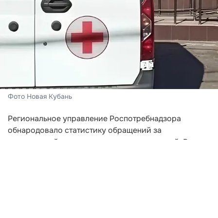
Фото Новая Кубань
Региональное управление Роспотребнадзора
обнародовало статистику обращений за
медицинской помощью после укусов клещей. Всего
с начала 2026 года в Краснодарском крае
зафиксировано 3411 таких случаев, при этом 1295
пострадавших — дети младше 14 лет.
Активность членистоногих в текущем сезоне
снизилась на 11,8% по сравнению с прошлым годом.